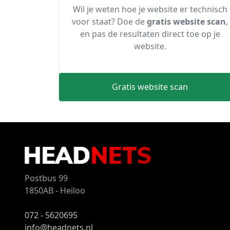
Wil je weten hoe je website er technisch
voor staat? Doe de
gratis website scan
,
en pas de resultaten direct toe op je
website.
Gratis website scan
Postbus 99
1850AB - Heiloo
072 - 5620695
info@headnets.nl