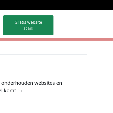
×
Gratis website
scan!
en onderhouden websites en
l komt ;-)