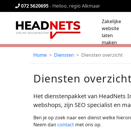
072 5620695
- Heiloo, regio Alkmaar
Zakelijke
website
laten
maken
Home
Diensten
Diensten overzicht
Diensten overzich
Het dienstenpakket van HeadNets In
webshops, zijn SEO specialist en ma
Ben je op zoek naar een dienst welke hiero
Neem dan
contact
met ons op.