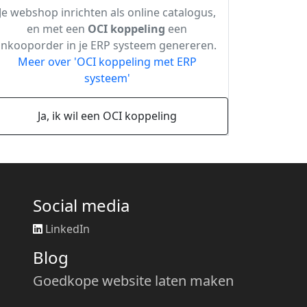
Je webshop inrichten als online catalogus,
en met een
OCI koppeling
een
inkooporder in je ERP systeem genereren.
Meer over 'OCI koppeling met ERP
systeem'
Ja, ik wil een OCI koppeling
Social media
LinkedIn
Blog
Goedkope website laten maken