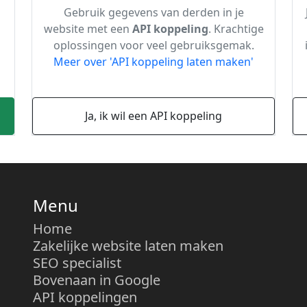
Gebruik gegevens van derden in je
website met een
API koppeling
. Krachtige
oplossingen voor veel gebruiksgemak.
Meer over 'API koppeling laten maken'
Ja, ik wil een API koppeling
Menu
Home
Zakelijke website laten maken
SEO specialist
Bovenaan in Google
API koppelingen