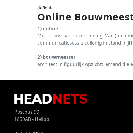
definitie
Online Bouwmees
1) online
Met openstaande verbinding. Van (online
communicatiesessie volledig in stand blijft
2) bouwmeester
architect in figuurlijk opzicht; iemand die
Postbus 99
1850AB - Heiloo