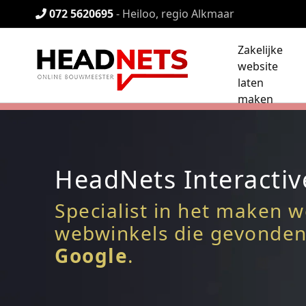
072 5620695
- Heiloo, regio Alkmaar
Zakelijke
website
laten
maken
HeadNets Interacti
Specialist in het maken w
webwinkels die gevonden
Google
.