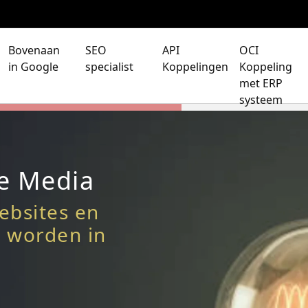
Bovenaan
SEO
API
OCI
in Google
specialist
Koppelingen
Koppeling
met ERP
systeem
ve Media
ebsites en
 worden in