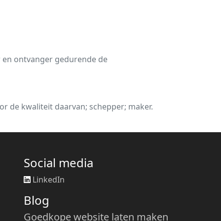
r en ontvanger gedurende de
oor de kwaliteit daarvan; schepper; maker.
Social media
LinkedIn
Blog
Goedkope website laten maken