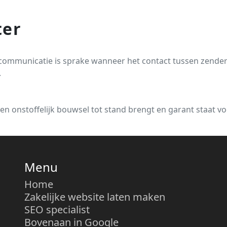
ter
)communicatie is sprake wanneer het contact tussen zende
.
 een onstoffelijk bouwsel tot stand brengt en garant staat v
Menu
Home
Zakelijke website laten maken
SEO specialist
Bovenaan in Google